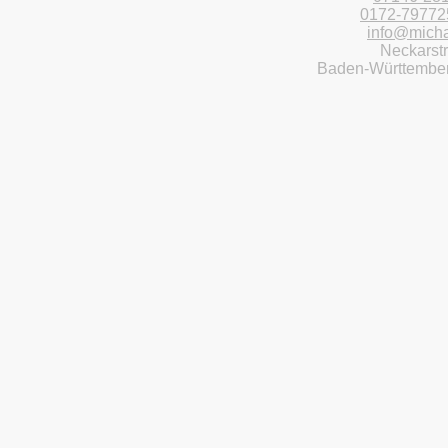
Mobil:
0172-79772
E-Mail:
info@micha
Adresse:
Neckarst
Baden-Württember
Termine nach