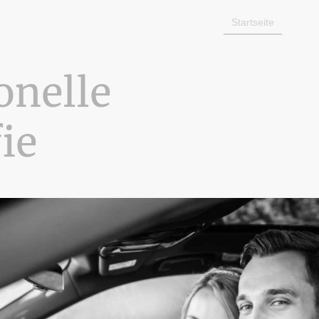
Startseite
Portf
onelle
fie