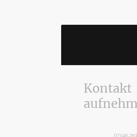
Kontakt
aufneh
Telefon:
07146-28