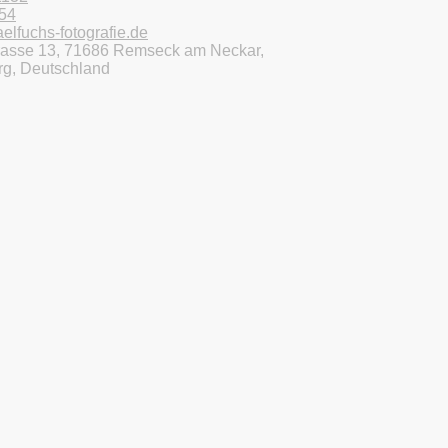
54
elfuchs-fotografie.de
rasse 13, 71686 Remseck am Neckar,
g, Deutschland
 Vereinbarung