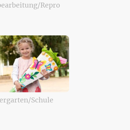
bearbeitung/Repro
ergarten/Schule